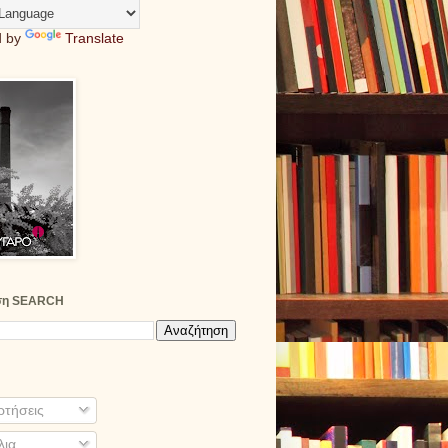
d by
Translate
ση SEARCH
τήσεις
λια