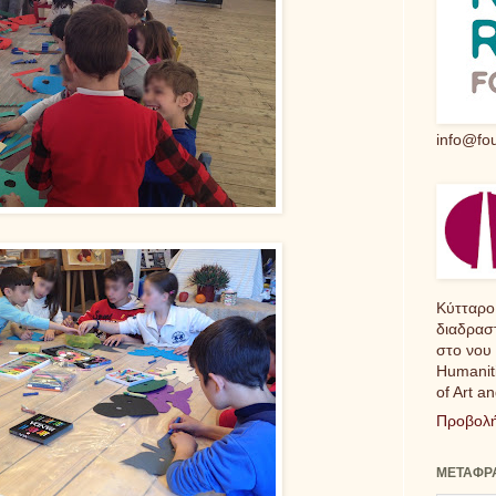
info@fou
Κύτταρο
διαδρασ
στο νου 
Humaniti
of Art a
Προβολή
ΜΕΤΑΦΡΑ