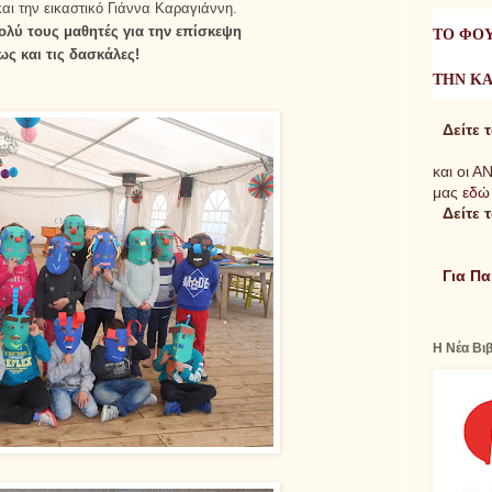
και την εικαστικό Γιάννα Καραγιάννη
.
λύ τους μαθητές για την επίσκεψη
ΤΟ ΦΟ
ς και τις δασκάλες!
ΤΗΝ Κ
Δείτε 
και οι Α
μας
εδώ
Δείτε 
Για Π
Η Νέα Βι