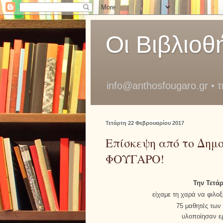
Οι Βιβλιοθ
info@anthosfougaro.gr • 
Τετάρτη 22 Φεβρουαρίου 2017
Επίσκεψη από το Δημο
ΦΟΥΓΑΡΟ!
Την Τετά
είχαμε τη χαρά να φιλο
75 μαθητές των τ
υλοποίησαν ε