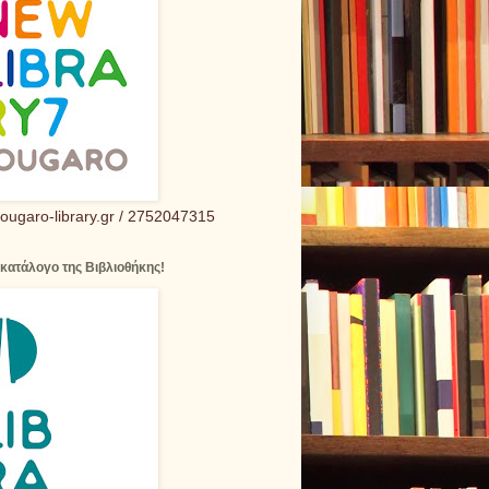
ougaro-library.gr / 2752047315
 κατάλογο της Βιβλιοθήκης!