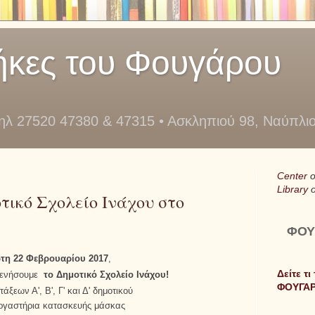
ήκες του Φουγάρου
τηλ 27520 47380 & 47315 • Ασκληπιού 98, Ναύπλι
Center
o
Library
τικό Σχολείο Ινάχου στο
ΦΟΥ
ρτη 22 Φεβρουαρίου 2017
,
Δείτε τι
ξενήσουμε
το Δημοτικό Σχολείο Ινάχου
!
ΦΟΥΓΑ
άξεων Α', Β', Γ' και Δ' δημοτικού
ργαστήρια κατασκευής μάσκας