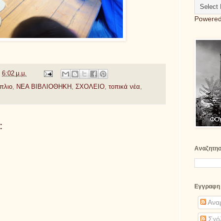
Powere
ς
6:02 μ.μ.
πλιο
,
ΝΕΑ ΒΙΒΛΙΟΘΗΚΗ
,
ΣΧΟΛΕΙΟ
,
τοπικά νέα
,
:
Αναζητη
Εγγραφη
Αναρ
Σχό