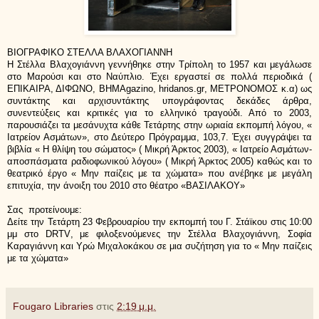
ΒΙΟΓΡΑΦΙΚΟ ΣΤΕΛΛΑ ΒΛΑΧΟΓΙΑΝΝΗ
Η Στέλλα Βλαχογιάννη γεννήθηκε στην Τρίπολη το 1957 και μεγάλωσε
στο Μαρούσι και στο Ναύπλιο. Έχει εργαστεί σε πολλά περιοδικά (
ΕΠΙΚΑΙΡΑ, ΔΙΦΩΝΟ, ΒΗΜΑ
gazino
,
hridanos
.
gr
, ΜΕΤΡΟΝΟΜΟΣ κ.α) ως
συντάκτης και αρχισυντάκτης υπογράφοντας δεκάδες άρθρα,
συνεντεύξεις και κριτικές για το ελληνικό τραγούδι. Από το 2003,
παρουσιάζει τα μεσάνυχτα κάθε Τετάρτης στην ωριαία εκπομπή λόγου, «
Ιατρείον Ασμάτων», στο Δεύτερο Πρόγραμμα, 103,7. Έχει συγγράψει τα
βιβλία « Η θλίψη του σώματος» ( Μικρή Άρκτος 2003), « Ιατρείο Ασμάτων-
αποσπάσματα ραδιοφωνικού λόγου» ( Μικρή Άρκτος 2005) καθώς και το
θεατρικό έργο « Μην παίζεις με τα χώματα» που ανέβηκε με μεγάλη
επιτυχία, την άνοιξη του 2010 στο θέατρο «ΒΑΣΙΛΑΚΟΥ»
Σας
προτείνουμε:
Δείτε την Τετάρτη 23 Φεβρουαρίου την εκπομπή του Γ. Στάϊκου στις 10:00
μμ στο
DRTV
, με φιλοξενούμενες την Στέλλα Βλαχογιάννη, Σοφία
Καραγιάννη και Υρώ Μιχαλοκάκου σε μια συζήτηση για το « Μην παίζεις
με τα χώματα»
Fougaro Libraries
στις
2:19 μ.μ.