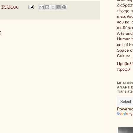
διαδρασ
ς
12:44 μ.μ.
τέχνης 
απευθύν
νου και 
αισθήσει
:
Arts and
Humaniti
cell of 
Space of
Culture.
Προβολ
προφίλ
ΜΕΤΑΦΡ
ΑΝΑΡΤΗ
Translate
Powered
Tr