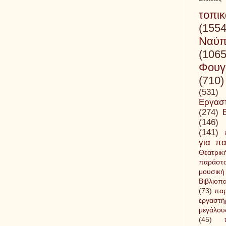
τοπι
(1554
Ναύπ
(1065
Φουγ
(710)
(531)
Εργασ
(274)
(146)
(141)
για πα
Θεατρικ
παράστ
μουσική
Βιβλιοπ
(73)
παρ
εργασ
μεγάλου
(45)