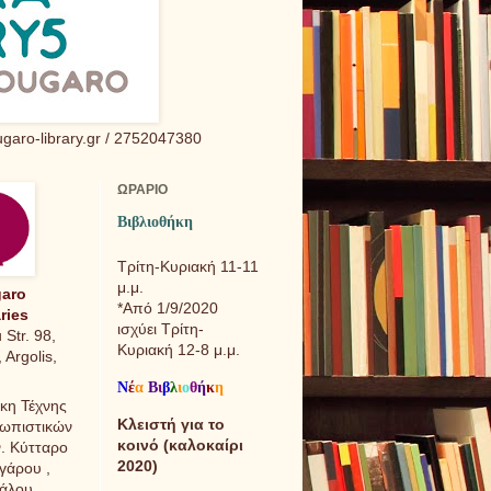
garo-library.gr / 2752047380
ΩΡΑΡΙΟ
Βιβλιοθήκη
Τρίτη-Κυριακή 11-11
μ.μ.
aro
*Από 1/9/2020
ries
ισχύει Τρίτη-
 Str. 98,
Κυριακή 12-8 μ.μ.
 Argolis,
Ν
έ
α
Β
ι
β
λ
ι
ο
θ
ή
κ
η
ήκη Τέχνης
Κλειστή για το
ρωπιστικών
κοινό (καλοκαίρι
. Κύτταρο
2020)
γάρου ,
γάλου