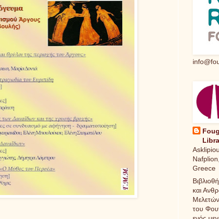
info@fou
Foug
Libra
Asklipiou
Nafplion,
Greece
Βιβλιοθ
και Ανθ
Μελετών
του Φου
ενός με