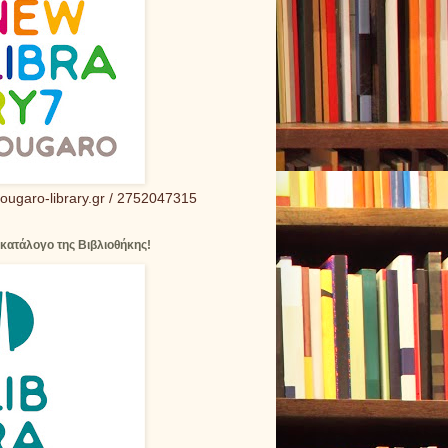
ougaro-library.gr / 2752047315
 κατάλογο της Βιβλιοθήκης!