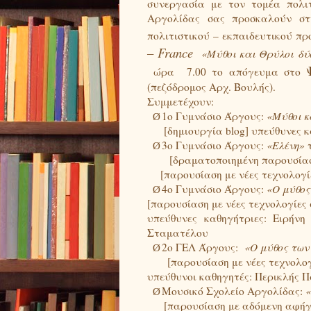
συνεργασία με τον τομέα πολιτ
Αργολίδας σας προσκαλούν στ
πολιτιστικού – εκπαιδευτικού π
–
France
«Μύθοι και Θρύλοι δύ
ώρα
7.00 το απόγευμα στο
(πεζόδρομος Αρχ. Βουλής).
Συμμετέχουν:
1ο Γυμνάσιο Άργους:
«Μύθοι κ
Ø
[δημιουργία blog] υπεύθυνες
3ο Γυμνάσιο Άργους:
«Ελένη»
τ
Ø
[δραματοποιημένη παρουσία
[παρουσίαση με νέες τεχνολογ
4ο Γυμνάσιο Άργους:
«Ο μύθος
Ø
[παρουσίαση με νέες τεχνολογίες
υπεύθυνες καθηγήτριες: Ειρήν
Σταματέλου
2ο ΓΕΛ Άργους:
«Ο μύθος των
Ø
[παρουσίαση με νέες τεχνολο
υπεύθυνοι καθηγητές: Περικλής 
Μουσικό Σχολείο Αργολίδας:
«
Ø
[παρουσίαση με αδόμενη αφήγ