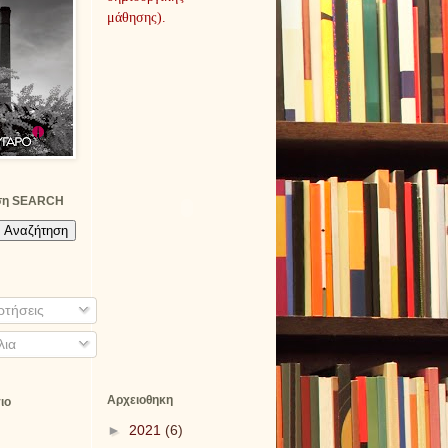
μάθησης).
ση SEARCH
τήσεις
λια
Αρχειοθηκη
ιο
►
2021
(6)