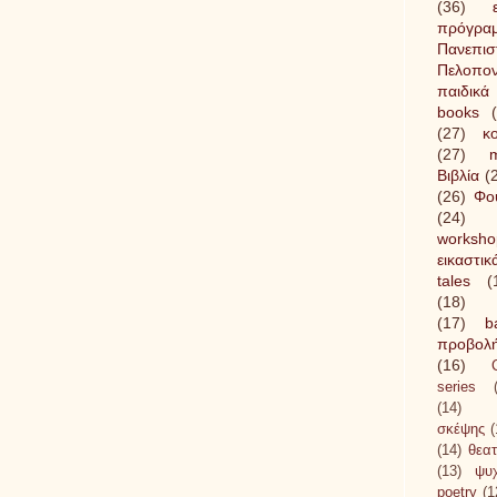
(36)
πρόγρα
Πανεπισ
Πελοπο
παιδικά 
books
(27)
κ
(27)
m
Βιβλία
(
(26)
Φο
(24)
worksho
εικαστικ
tales
(
(18)
(17)
b
προβολ
(16)
series
(14)
σκέψης
(
(14)
θεατ
(13)
ψυ
poetry
(1