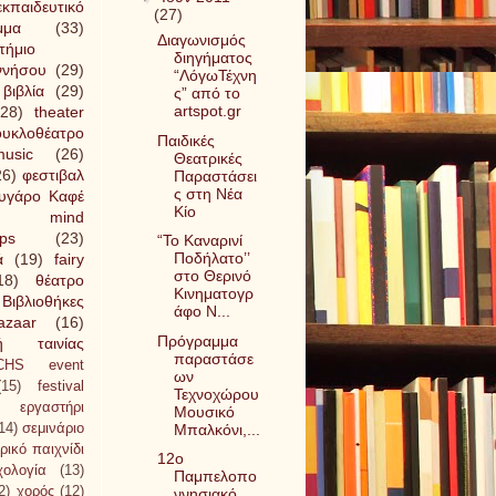
εκπαιδευτικό
(27)
μμα
(33)
Διαγωνισμός
τήμιο
διηγήματος
ννήσου
(29)
“ΛόγωΤέχνη
βιβλία
(29)
ς” από το
artspot.gr
(28)
theater
ουκλοθέατρο
Παιδικές
usic
(26)
Θεατρικές
26)
φεστιβαλ
Παραστάσει
ς στη Νέα
υγάρο Καφέ
Κίο
mind
ps
(23)
“Το Καναρινί
Ποδήλατο’’
ά
(19)
fairy
στο Θερινό
18)
θέατρο
Κινηματογρ
Βιβλιοθήκες
άφο Ν...
azaar
(16)
Πρόγραμμα
ή ταινίας
παραστάσε
CHS event
ων
(15)
festival
Τεχνοχώρου
εργαστήρι
Μουσικό
14)
σεμινάριο
Μπαλκόνι,...
ρικό παιχνίδι
12ο
χολογία
(13)
Παμπελοπο
2)
χορός
(12)
ννησιακό