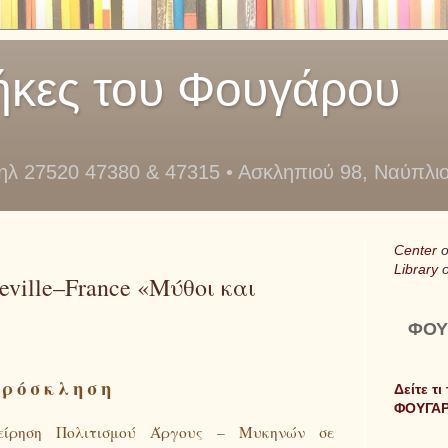
ήκες του Φουγάρου
τηλ 27520 47380 & 47315 • Ασκληπιού 98, Ναύπλι
Center
o
Library
ille–France «Μύθοι και
ΦΟΥ
ρόσκληση
Δείτε τι
ΦΟΥΓΑ
είρηση Πολιτισμού Άργους – Μυκηνών σε