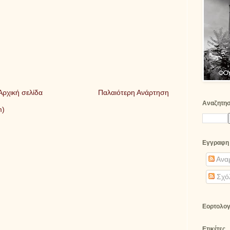
Αρχική σελίδα
Παλαιότερη Ανάρτηση
Αναζητη
m)
Εγγραφη
Αναρ
Σχό
Εορτολογ
Ετικέτες