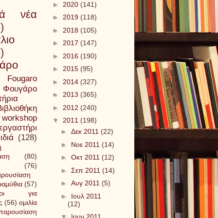
►
2020
(141)
κά νέα
►
2019
(118)
)
►
2018
(105)
λιο
►
2017
(147)
)
►
2016
(190)
άρο
►
2015
(95)
Fougaro
►
2014
(327)
Φουγάρο
►
2013
(365)
τήρια
Βιβλιοθήκη
►
2012
(240)
workshop
▼
2011
(198)
εργαστήρι
►
Δεκ 2011
(22)
ιδιά
(128)
►
Νοε 2011
(14)
ή
αση
(80)
►
Οκτ 2011
(12)
(76)
►
Σεπ 2011
(14)
αρουσίαση
►
Αυγ 2011
(5)
αμύθια
(57)
τήρι για
►
Ιουλ 2011
ς
(56)
ομιλία
(12)
παρουσίαση
▼
Ιουν 2011