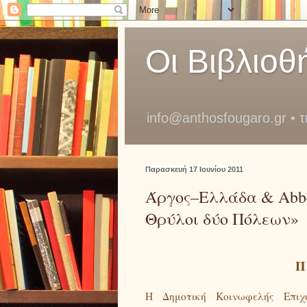
Οι Βιβλιοθ
info@anthosfougaro.gr • 
Παρασκευή 17 Ιουνίου 2011
Άργος–Ελλάδα & Abbev
Θρύλοι δύο Πόλεων»
Π
Η Δημοτική Κοινωφελής Επιχ