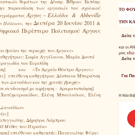
ιστικών θεμάτων της Δ/νσης Β/θμιας Εκπ/σης
ην παρουσίαση των εργασιών του σχολικού
ΤΟ ΦΟ
Άργος – Ελλάδα
&
Abbeville
ρογράμματος
Δευτέρα 20 Ιουνίου 2011
ΤΗΝ Κ
ο Πόλεων», την
&
Ψηφιακό Περίπτερο Πολιτισμού Άργους
Δείτε 
και οι Α
αι θρύλοι της περιοχής του Άργους»
μας
εδώ
 καθηγήτριες: Σοφία Αγγέλαινα, Μαρία Δοντά
Δείτε 
ραγωδία του Ευριπίδη
ση]
και
«Το Αρχαίο Θέατρο Άργους»
ίες] υπεύθυνη καθηγήτρια: Δέσποινα Μπαράτση
Για Π
 των Δαναΐδων και της χρυσής βροχής»
 σε συνδυασμό με αφήγηση -
δραματοποίηση]
η Χατζηκυριακίδου, Ελένη Μπουλούκου, Ελένη
Η Νέα Βι
 Δαναΐδων»
γίες]
Παπιγγιώτης, Δήμητρα Λάμπρου
Ο Μύθος του Περσέα»
ηση] υπεύθυνος καθηγητής: Παναγιώτης Ψύχας