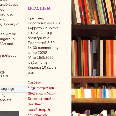
τικού έργου
ΕΡΓΑΣΤΗΡΙΑ
που
εται στο
Τρίτη έως
στις
Παρασκευή 4-11μ.μ.
ς. Library of
Σάββατο - Κυριακή
10-2 & 6-11μ.μ.
es. Active
*Δευτέρα έως
Fougaro, a
Παρασκευή 8.30-
 Art and
14.30 summer day
camp 2020!
ή πλήρους
*Από 15/9/2020
ισχύει Τρίτη-
Κυριακή 10 έως 9
μ.μ.
ΑΣΗ
ΣΕΩΝ
Υπεύθυνη
διαχειρίστρια του
Blog είναι η Μαρία
 by
Κωνσταντοπούλου
anslate
(διεύθυνση
εκπαίδευσης &
δημιουργικής